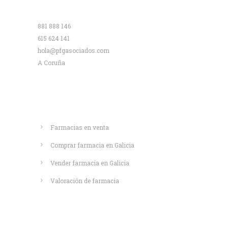
Contacto
881 888 146
615 624 141
hola@pfgasociados.com
A Coruña
Saber más
Farmacias en venta
Comprar farmacia en Galicia
Vender farmacia en Galicia
Valoración de farmacia