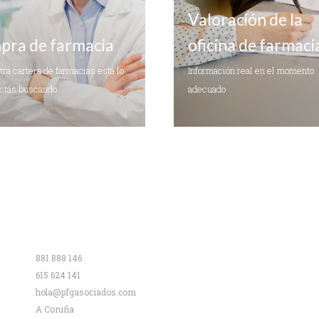
Valoración de la
ra de farmacia
oficina de farmaci
ra cartera de farmacias está lo
Información real en el momento
estás buscando
adecuado
Contacto
881 888 146
615 624 141
hola@pfgasociados.com
A Coruña