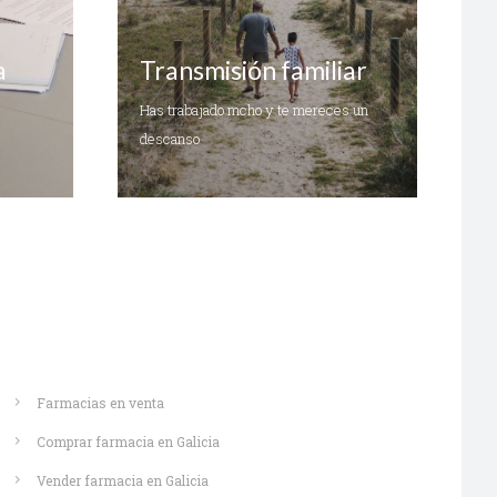
a
Transmisión familiar
Has trabajado mcho y te mereces un
descanso
Saber más
Farmacias en venta
Comprar farmacia en Galicia
Vender farmacia en Galicia