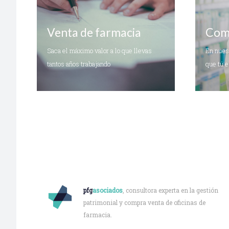
Venta de farmacia
Comp
Saca el máximo valor a lo que llevas
En nuest
tantos años trabajando
que tú 
Quiénes somos
pfg
asociados
, consultora experta en la gestión
patrimonial y compra venta de oficinas de
farmacia.