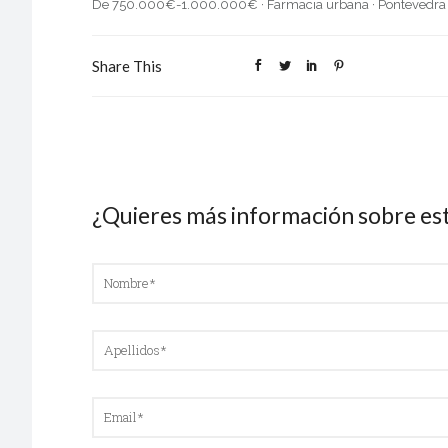
De 750.000€-1.000.000€
·
Farmacia urbana
·
Pontevedra
Share This
¿Quieres más información sobre es