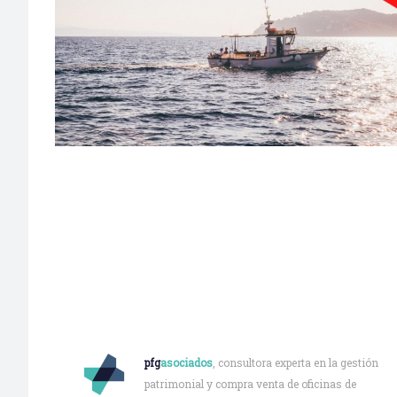
FARMACIA EN LOCALIDAD COSTERA DE A CORUÑA –
PFG1427
A Coruña
·
Farmacia urbana
·
Más de 2.000.000€
Quiénes somos
pfg
asociados
, consultora experta en la gestión
patrimonial y compra venta de oficinas de