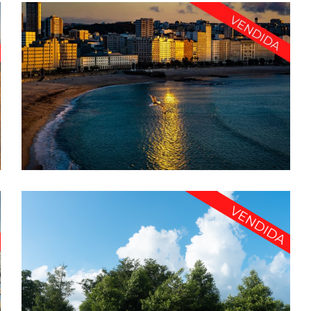
FARMACIA EN EXCLUSIVA EN CORUÑA CIUDAD – PFG
1428
A Coruña
·
De 500.000€-750.000€
·
Farmacia urbana
TU PRIMERA FARMACIA TE ESTÁ ESPERANDO! –
PFG1335
A Coruña
·
De 500.000€-750.000€
·
Farmacia semiurbana