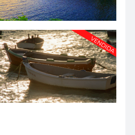
UN PASO MÁS EN TU TRAYECTORIA PROFESIONAL. ESTA
ES TU FARMACIA! – PFG1384
A Coruña
·
De 1.500.000-2.000.000
·
Farmacia urbana