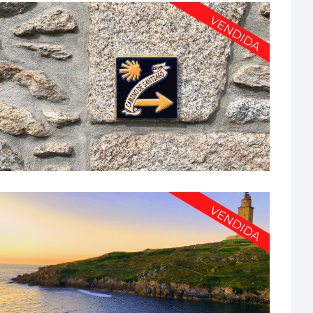
¿BUSCAS FARMACIA EN SANTIAGO DE COMPOSTELA?
ESTA ES LA TUYA! – PFG1412
A Coruña
·
De 750.000€-1.000.000€
·
Farmacia urbana
TU FARMACIA EN A CORUÑA – PFG1400
A Coruña
·
De 500.000€-750.000€
·
Farmacia urbana