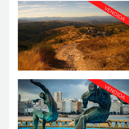
FARMACIA A UN PASO DE A CORUÑA CIUDAD –
PFG1430
A Coruña
·
De 750.000€-1.000.000€
·
Farmacia urbana
FARMACIA EN EXCLUSIVA EN A CORUÑA CIUDAD –
PFG1408
A Coruña
·
De 500.000€-750.000€
·
Farmacia urbana