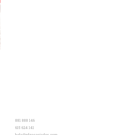
Contacto
881 888 146
615 624 141
hola@pfgasociados.com