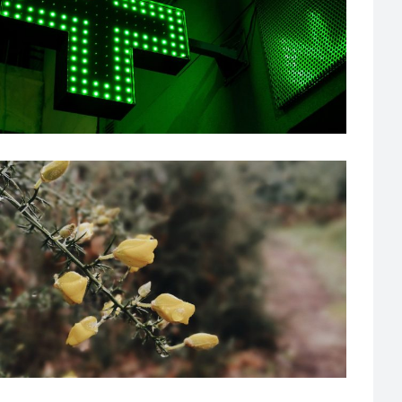
¿BUSCAS FARMACIA CERCA DE SANTIAGO DE
COMPOSTELA? – PFG1402
A Coruña
·
De 1.000.000-1.500.000
·
Farmacia urbana
NO APTO PARA CONFORMISTAS – PFG1418
A Coruña
·
De 750.000€-1.000.000€
·
Farmacia urbana