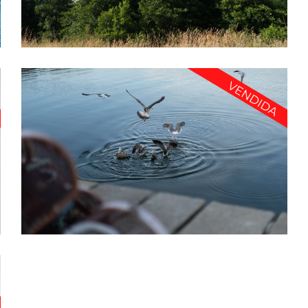
TU FARMACIA EN LA COSTA DE CORUÑA – PFG1394
A Coruña
·
De 1.000.000-1.500.000
·
Farmacia urbana