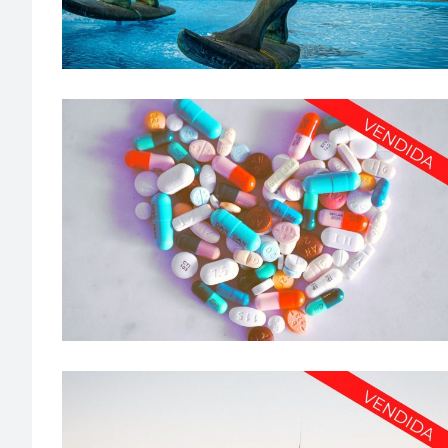
TENEMOS LA FARMACIA QUE BUSCAS EN A COSTA DA
MORTE – PFG1406
A Coruña
·
Farmacia urbana
·
Más de 2.000.000€