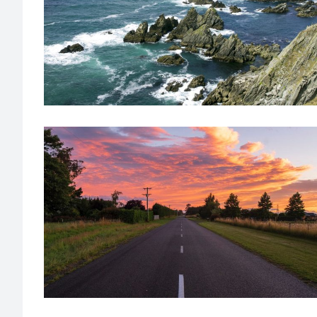
LA FARMACIA QUE BUSCAS ESTÁ EN FERROLTERRA–
PFG1386
A Coruña
·
De 500.000€-750.000€
·
Farmacia urbana
A UN PASO DE A CORUÑA TE ESPERA TU FARMACIA! –
PFG1419
A Coruña
·
Farmacia semiurbana
·
Más de 2.000.000€