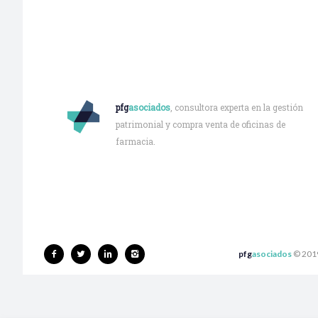
Quiénes somos
pfg
asociados
, consultora experta en la gestión
patrimonial y compra venta de oficinas de
farmacia.
pfg
asociados
© 2019