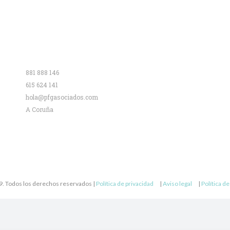
Contacto
881 888 146
615 624 141
hola@pfgasociados.com
A Coruña
. Todos los derechos reservados |
Política de privacidad
|
Aviso legal
|
Política d