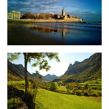
FARMACIA EN GIJÓN CIUDAD – PFG1435
Asturias
·
De 1.000.000-1.500.000
·
Farmacia urbana
FARMACIA EN ASTURIAS. IDEAL COMO PRIMER
PROYECTO – PFG1434
Asturias
·
De 0 a 500.000€
·
Farmacia rural