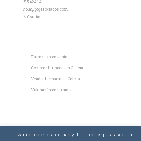
615 624 141
hola@pfgasociados.com
A Coruña
Saber más
Farmacias en venta
Comprar farmacia en Galicia
Vender farmacia en Galicia
Valoración de farmacia
Utilizamos cookies propias y de terceros para asegurar