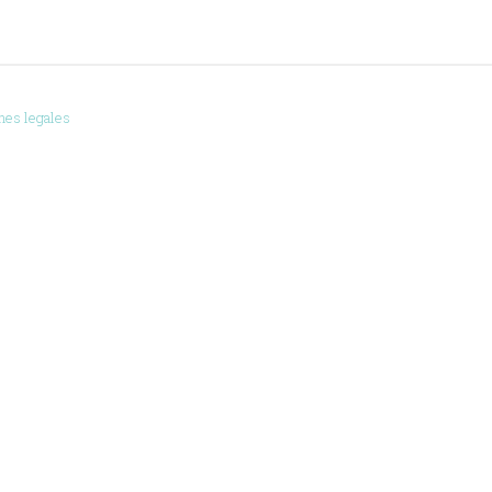
nes legales
Contacto