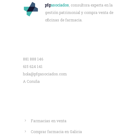
pfg
asociados
, consultora experta en la
gestión patrimonial y compra venta de
oficinas de farmacia.
Contacto
881 888 146
615 624 141
hola@pfgasociados.com
A Coruña
Saber más
Farmacias en venta
Comprar farmacia en Galicia