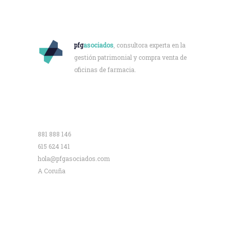
Quiénes somos
pfg
asociados
, consultora experta en la
gestión patrimonial y compra venta de
oficinas de farmacia.
Contacto
881 888 146
615 624 141
hola@pfgasociados.com
A Coruña
Saber más