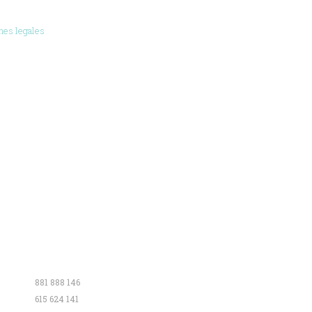
nes legales
Contacto
881 888 146
615 624 141