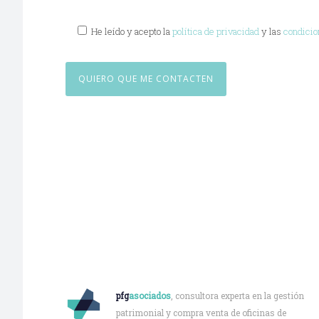
He leído y acepto la
política de privacidad
y las
condicio
Quiénes somos
pfg
asociados
, consultora experta en la gestión
patrimonial y compra venta de oficinas de